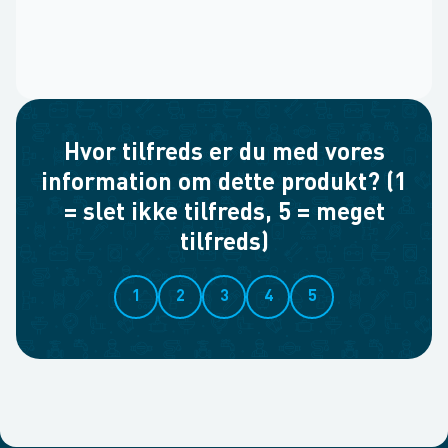
Hvor tilfreds er du med vores
information om dette produkt? (1
= slet ikke tilfreds, 5 = meget
tilfreds)
1
2
3
4
5