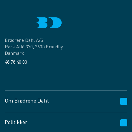
Brødrene Dahl A/S
Park Allé 370, 2605 Brøndby
Danmark
48 78 40 00
Facebook
LinkedIn
Om Brødrene Dahl
Kundeservice
Politikker
Vagttelefon 30 10 89 89