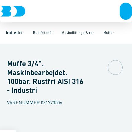
Ventiler
Svejsefittings
Rør
Vinkler muffe/muffe
Rustfrit stål
ASTM svejsefittings
Sort stål
Vinkler muffe/nippel
Galvaniseret stål
Levnedsmiddel fittings
T-stykker
Plast
Industri 
Nippe
Gevin
Industri
Rustfrit stål
Gevindfittings & rør
Muffer
Muffe 3/4".
Maskinbearbejdet.
100bar. Rustfri AISI 316
- Industri
VARENUMMER
031770506