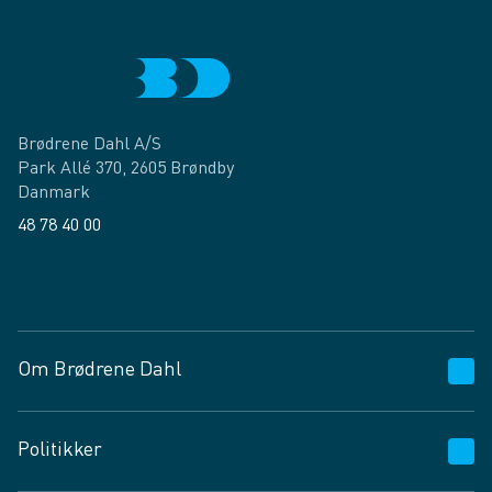
Brødrene Dahl A/S
Park Allé 370, 2605 Brøndby
Danmark
48 78 40 00
Facebook
LinkedIn
Om Brødrene Dahl
Kundeservice
Politikker
Vagttelefon 30 10 89 89