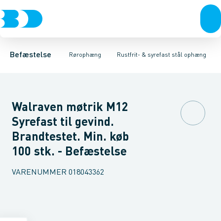
Bolte & sætskruer
Elforzinket- & varmgalvaniseret ophæng
Gevindstænger
Gevindplatter
Møtrikker
Skiver
Skiver
Møtrikker
Skruer
Rustfrit- & syrefast
Søm & dykkere
Grundflanger
Gev
Ko
Befæstelse
Rørophæng
Rustfrit- & syrefast stål ophæng
Walraven møtrik M12
Syrefast til gevind.
Brandtestet. Min. køb
100 stk. - Befæstelse
VARENUMMER
018043362