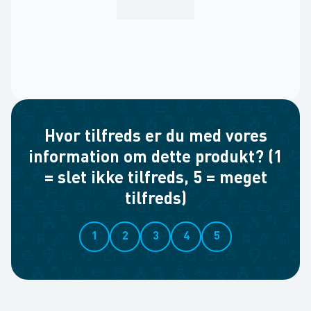
Hvor tilfreds er du med vores
information om dette produkt? (1
= slet ikke tilfreds, 5 = meget
tilfreds)
1
2
3
4
5