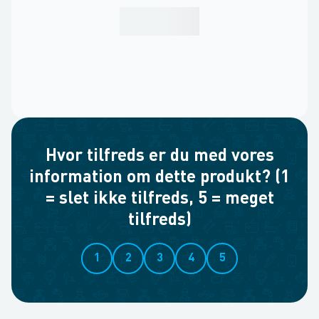
Hvor tilfreds er du med vores
information om dette produkt? (1
= slet ikke tilfreds, 5 = meget
tilfreds)
1
2
3
4
5