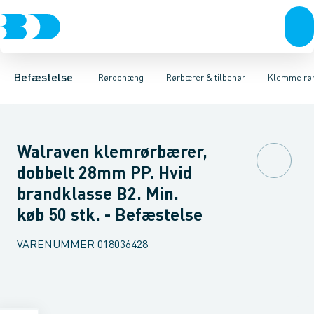
Bolte & sætskruer
Elforzinket- & varmgalvaniseret ophæng
Zinkrørbærer
Indlæg til Zinkrørbærer
Møtrikker
Skiver
Skruer
Rørbærer messing & f
Rustfrit- & syrefast
Søm & dykkere
Gev
Befæstelse
Rørophæng
Rørbærer & tilbehør
Klemme rø
Walraven klemrørbærer,
dobbelt 28mm PP. Hvid
brandklasse B2. Min.
køb 50 stk. - Befæstelse
VARENUMMER
018036428