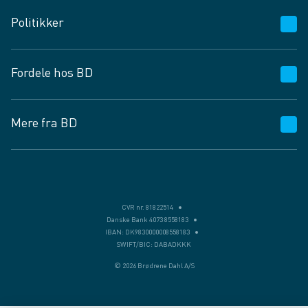
Kundeservice
Politikker
Vagttelefon 30 10 89 89
Spørgsmål og svar
Salgs- og leveringsbetingelser
Fordele hos BD
Job og karriere
Privatlivspolitik
Fødevarekontrolrapport
Cookies
24/7
Mere fra BD
Vilkår og betingelser
BD app
BD.dk services
Mit BD
Levering
BD+
Månedens tilbud
Bæredygtighed
CVR nr. 81822514
Danske Bank 4073 8558183
Egne varemærker
IBAN: DK9830000008558183
SWIFT/BIC: DABADKKK
Presse
© 2026 Brødrene Dahl A/S