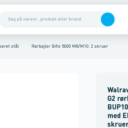
ol. 2 skruer
efast stål ophæng
e
Gevindstænger
Rørbøjler Flash M8/M10 1 skrue
Rørophæng
Rørbøjler, galvaniseret stål
Ankre & dybler
Tape
Rørbøjler, rustfrit/
Rørbøjler KSB1 M8
Reb, wire & kæ
seret stål
Rørbøjler Bifix 5000 M8/M10. 2 skruer
Walrav
G2 rø
BUP10
med E
skruer