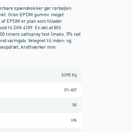
terbare spændeskiver gør rørbøjlen
spunkt. Grøn EPDM gummi: meget
n af EPDM er plan som tillader
ld til DIN 4109. En del af BIS
00 timers saltspray test (maks. 5% rød
 end varmgalv. Velegnet til inden- og
fiskeopdræt, kraftværker mm.
0,095 Kg
01-407
50
stk