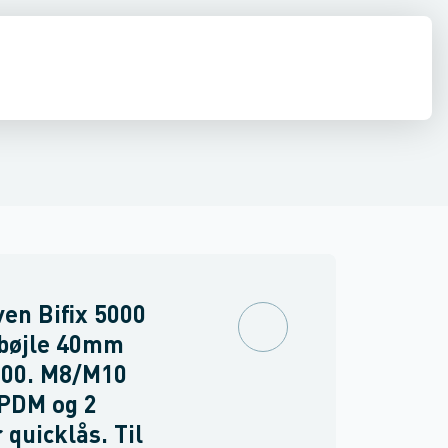
syrefast stål
 1 skrue
de
Beslag
Låse & dørbeslag
Rørbøjler KSB1 M8/M10 dobbelt. 1 skrue
Rørbærer & tilbehør
Anden befæstelse
Anti vibrations isolatorer
Rørbøjler KS
en Bifix 5000
rbøjle 40mm
00. M8/M10
PDM og 2
 quicklås. Til