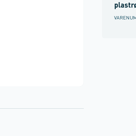
plastr
VARENU