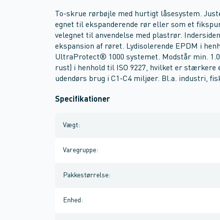
To-skrue rørbøjle med hurtigt låsesystem. Jus
egnet til ekspanderende rør eller som et fik
velegnet til anvendelse med plastrør. Inderside
ekspansion af røret. Lydisolerende EPDM i henho
UltraProtect® 1000 systemet. Modstår min. 1.0
rust) i henhold til ISO 9227, hvilket er stærkere
udendørs brug i C1-C4 miljøer. Bl.a. industri, 
Specifikationer
Vægt
:
Varegruppe
:
Pakkestørrelse
:
Enhed
: