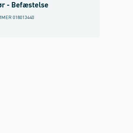
ør - Befæstelse
MMER
018013440