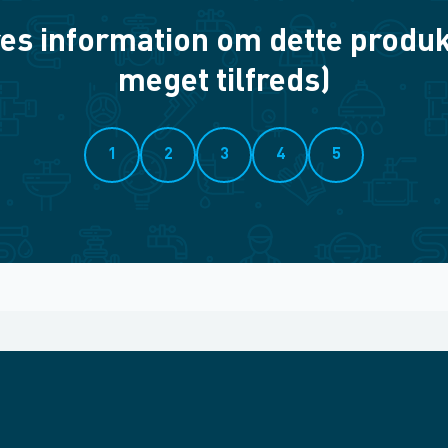
es information om dette produkt? 
meget tilfreds)
1
2
3
4
5