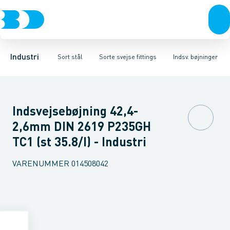
Ventiler
Sorte rør
Bøjninger
Rustfrit stål
Sorte gevindfittings
T-stykker
Excentriske reduktioner
Sort stål
Sorte svejse fittings
Galvaniseret stål
Koncentriske red
Plast
Sorte ASTM s
Industri 
Industri
Sort stål
Sorte svejse fittings
Indsv. bøjninger
Indsvejsebøjning 42,4-
2,6mm DIN 2619 P235GH
TC1 (st 35.8/I) - Industri
VARENUMMER
014508042