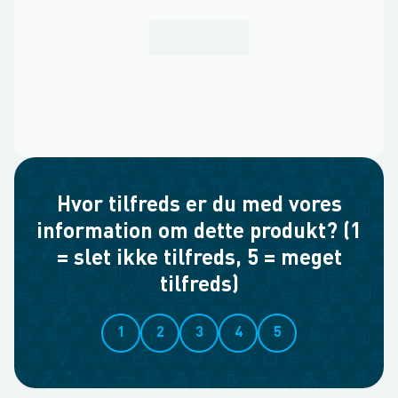
Hvor tilfreds er du med vores
information om dette produkt? (1
= slet ikke tilfreds, 5 = meget
tilfreds)
1
2
3
4
5