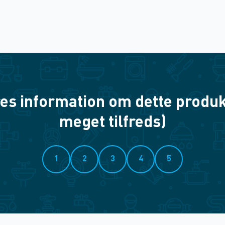
es information om dette produkt? 
meget tilfreds)
1
2
3
4
5