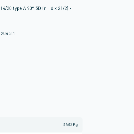
4/20 type A 90° 5D (r = d x 21/2) -
 204 3.1
3,680 Kg