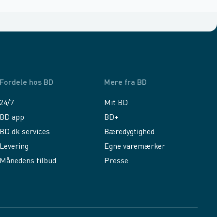
Fordele hos BD
Mere fra BD
24/7
Mit BD
BD app
BD+
BD.dk services
Bæredygtighed
Levering
Egne varemærker
Månedens tilbud
Presse