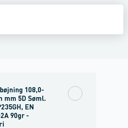
r
 Flanger
Shurjoint
Kompensatorer
bøjning 108,0-
m mm 5D Søml.
P235GH, EN
2A 90gr -
ri