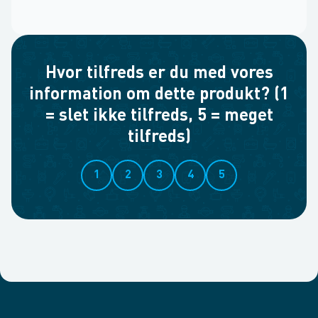
Hvor tilfreds er du med vores
information om dette produkt? (1
= slet ikke tilfreds, 5 = meget
tilfreds)
1
2
3
4
5