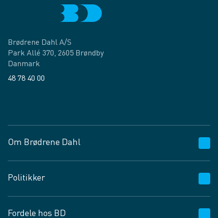
Brødrene Dahl A/S
Park Allé 370, 2605 Brøndby
Danmark
48 78 40 00
Facebook
LinkedIn
Om Brødrene Dahl
Kundeservice
Politikker
Vagttelefon 30 10 89 89
Spørgsmål og svar
Salgs- og leveringsbetingelser
Fordele hos BD
Job og karriere