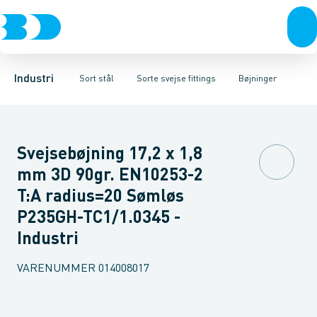
Ventiler
Sorte rør
Bøjninger
Rustfrit stål
Sorte gevindfittings
T-stykker
Excentriske reduktioner
Sort stål
Sorte svejse fittings
Galvaniseret stål
Koncentriske red
Plast
Sorte ASTM s
Industri 
Industri
Sort stål
Sorte svejse fittings
Bøjninger
Svejsebøjning 17,2 x 1,8
mm 3D 90gr. EN10253-2
T:A radius=20 Sømløs
P235GH-TC1/1.0345 -
Industri
VARENUMMER
014008017