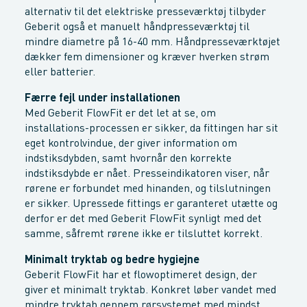
alternativ til det elektriske presseværktøj tilbyder
Geberit også et manuelt håndpresseværktøj til
mindre diametre på 16-40 mm. Håndpresseværktøjet
dækker fem dimensioner og kræver hverken strøm
eller batterier.
Færre fejl under installationen
Med Geberit FlowFit er det let at se, om
installations-processen er sikker, da fittingen har sit
eget kontrolvindue, der giver information om
indstiksdybden, samt hvornår den korrekte
indstiksdybde er nået. Presseindikatoren viser, når
rørene er forbundet med hinanden, og tilslutningen
er sikker. Upressede fittings er garanteret utætte og
derfor er det med Geberit FlowFit synligt med det
samme, såfremt rørene ikke er tilsluttet korrekt.
Minimalt tryktab og bedre hygiejne
Geberit FlowFit har et flowoptimeret design, der
giver et minimalt tryktab. Konkret løber vandet med
mindre tryktab gennem rørsystemet med mindst