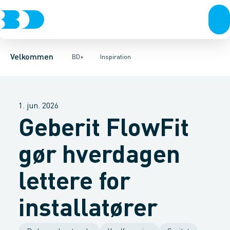
Produkter
Månedens tilbud
Fordele
Kontakt
Bæredygtighed
Velkommen
BD+
Inspiration
1. jun. 2026
Geberit FlowFit
gør hverdagen
lettere for
installatører