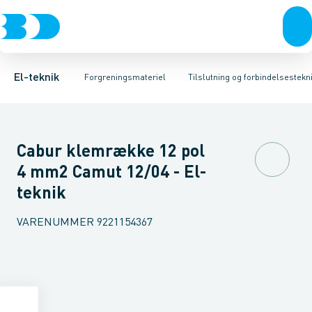
Afbrydere, stikkontakter & lampeudtag
Kabelgennemføringsmateriel
Krone- og samlemuffe
Tape
Preskabelsko AL
Rækkeklemmer
Forgreningsmateriel
Isoleret presse
Tilslutning og 
K
El-teknik
Forgreningsmateriel
Tilslutning og forbindelsestekni
Cabur klemrække 12 pol
4 mm2 Camut 12/04 - El-
teknik
VARENUMMER
9221154367