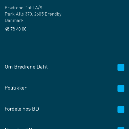
Brødrene Dahl A/S
Park Allé 370, 2605 Brøndby
Danmark
48 78 40 00
Facebook
LinkedIn
Om Brødrene Dahl
Kundeservice
Politikker
Vagttelefon 30 10 89 89
Spørgsmål og svar
Salgs- og leveringsbetingelser
Fordele hos BD
Job og karriere
Privatlivspolitik
Fødevarekontrolrapport
Cookies
24/7