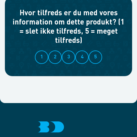
Hvor tilfreds er du med vores
information om dette produkt? (1
= slet ikke tilfreds, 5 = meget
tilfreds)
1
2
3
4
5