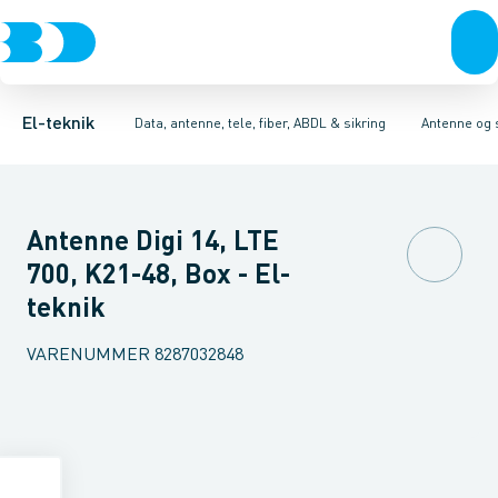
Afbrydere, stikkontakter & lampeudtag
Antenne og satellitsystemer
Antennestikdåse
Antennebeslag
Kommunikationsteknik/kompone
Specialvarer for antenne og s
Forgreningsmateriel
K
El-teknik
Data, antenne, tele, fiber, ABDL & sikring
Antenne og 
Antenne Digi 14, LTE
700, K21-48, Box - El-
teknik
VARENUMMER
8287032848