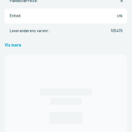
Pakkestørrelse
:
8
Enhed
:
stk
Leverandørens varenr.
:
105470
Vis mere