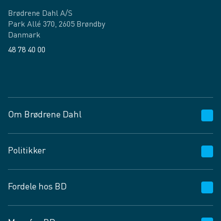
Brødrene Dahl A/S
Park Allé 370, 2605 Brøndby
Danmark
48 78 40 00
Facebook
LinkedIn
Om Brødrene Dahl
Kundeservice
Politikker
Vagttelefon 30 10 89 89
Spørgsmål og svar
Salgs- og leveringsbetingelser
Fordele hos BD
Job og karriere
Privatlivspolitik
Fødevarekontrolrapport
Cookies
24/7