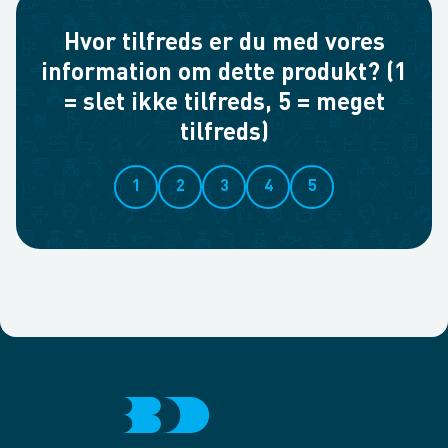
Hvor tilfreds er du med vores
information om dette produkt? (1
= slet ikke tilfreds, 5 = meget
tilfreds)
1
2
3
4
5