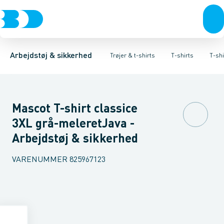
Trøjer & t-shirts
T-shirts
T-shirts med korte ærmer
Sweatshirts & Striktrøjer
Bukser
Overtøj & huer
T-shirts med lange ærmer
Hættetrøjer
Undertøj & sokker
Skjorter
Poloshi
Flamme
Sko
Arbejdstøj & sikkerhed
Trøjer & t-shirts
T-shirts
T-sh
Mascot T-shirt classice
3XL grå-meleretJava -
Arbejdstøj & sikkerhed
VARENUMMER
825967123