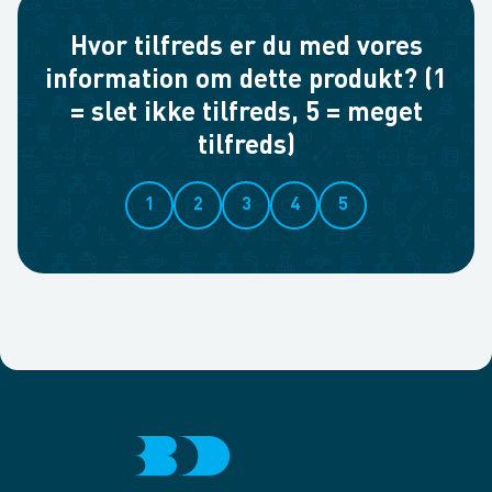
Hvor tilfreds er du med vores
information om dette produkt? (1
= slet ikke tilfreds, 5 = meget
tilfreds)
1
2
3
4
5