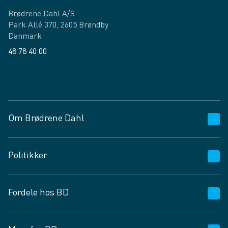
Brødrene Dahl A/S
Park Allé 370, 2605 Brøndby
Danmark
48 78 40 00
Facebook
LinkedIn
Om Brødrene Dahl
Kundeservice
Politikker
Vagttelefon 30 10 89 89
Spørgsmål og svar
Salgs- og leveringsbetingelser
Fordele hos BD
Job og karriere
Privatlivspolitik
Fødevarekontrolrapport
Cookies
24/7