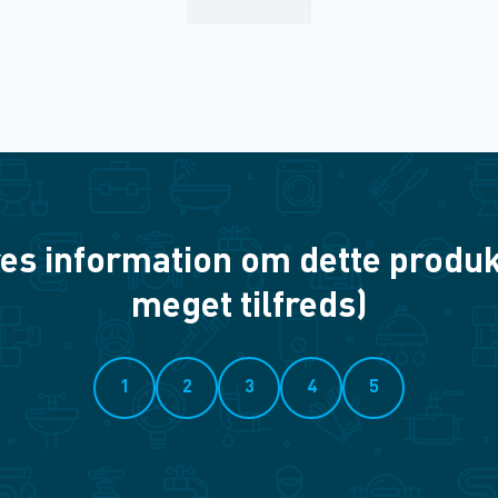
es information om dette produkt? 
meget tilfreds)
1
2
3
4
5