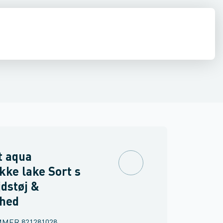
drens
Asbest
t aqua
kke lake Sort s
jdstøj &
rhed