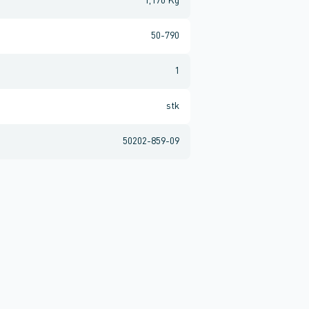
1,170 Kg
50-790
1
stk
50202-859-09