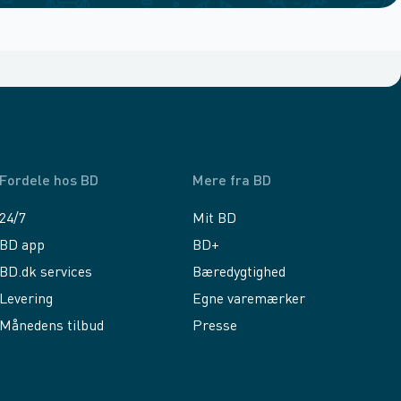
Fordele hos BD
Mere fra BD
24/7
Mit BD
BD app
BD+
BD.dk services
Bæredygtighed
Levering
Egne varemærker
Månedens tilbud
Presse