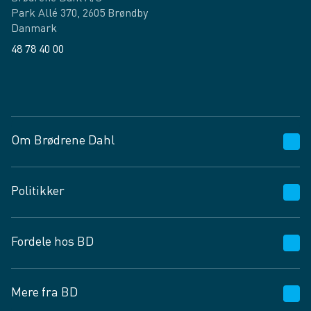
Park Allé 370, 2605 Brøndby
Danmark
48 78 40 00
Facebook
LinkedIn
Om Brødrene Dahl
Kundeservice
Politikker
Vagttelefon 30 10 89 89
Spørgsmål og svar
Salgs- og leveringsbetingelser
Fordele hos BD
Job og karriere
Privatlivspolitik
Fødevarekontrolrapport
Cookies
24/7
Mere fra BD
Vilkår og betingelser
BD app