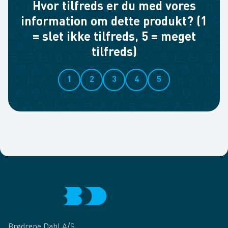
Hvor tilfreds er du med vores
information om dette produkt? (1
= slet ikke tilfreds, 5 = meget
tilfreds)
1
2
3
4
5
Brødrene Dahl A/S