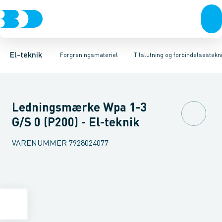
Afbrydere, stikkontakter & lampeudtag
Kabelgennemføringsmateriel
Krone- og samlemuffe
Tape
Preskabelsko AL
Rækkeklemmer
Forgreningsmateriel
Isoleret presse
Tilslutning og 
K
El-teknik
Forgreningsmateriel
Tilslutning og forbindelsestekni
Ledningsmærke Wpa 1-3
G/S 0 (P200) - El-teknik
VARENUMMER
7928024077