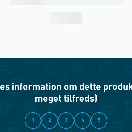
es information om dette produkt? 
meget tilfreds)
1
2
3
4
5