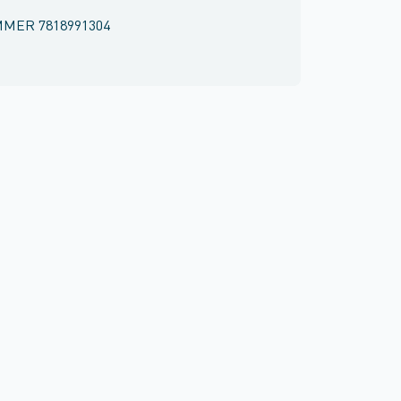
MMER
7818991304