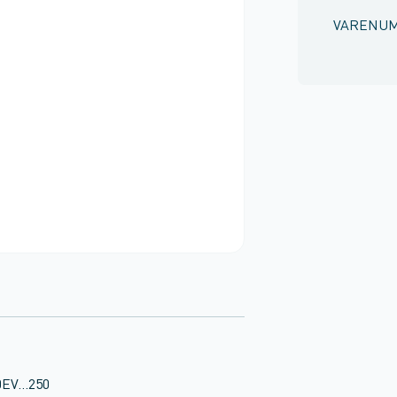
VARENU
EV...250