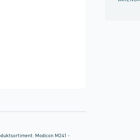
VARENU
oduktsortiment: Modicon M241 -