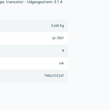
ype: transistor - Udgangsstrøm: 0.1 A
0,640 Kg
42-7501
8
stk
TM241CE24T