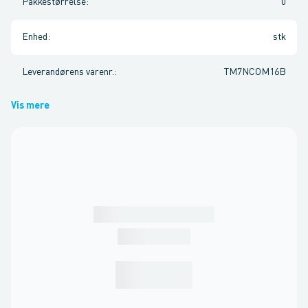
Pakkestørrelse
:
0
Enhed
:
stk
Leverandørens varenr.
:
TM7NCOM16B
Vis mere