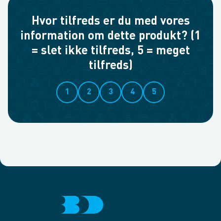
Hvor tilfreds er du med vores
information om dette produkt? (1
= slet ikke tilfreds, 5 = meget
tilfreds)
1
2
3
4
5