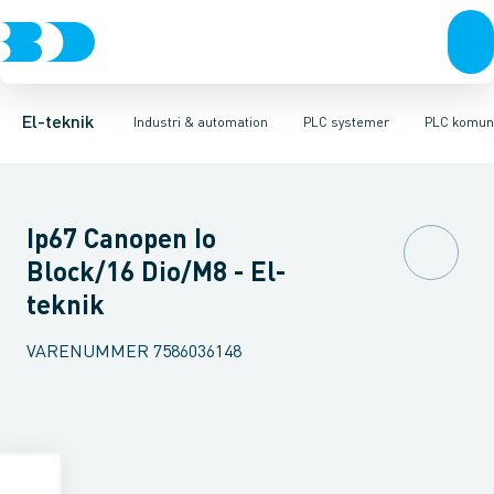
Afbrydere, stikkontakter & lampeudtag
Industristiksystemer
Distribueret I/O - analog/digital modul
Frekvensomformere og softstartere
PLC strømforsyning
Forgreningsmateriel
DIN
Di
K
El-teknik
Industri & automation
PLC systemer
PLC komun
Ip67 Canopen Io
Block/16 Dio/M8 - El-
teknik
VARENUMMER
7586036148