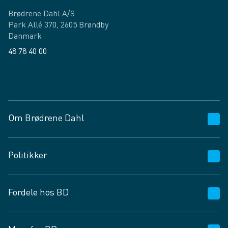
Brødrene Dahl A/S
Park Allé 370, 2605 Brøndby
Danmark
48 78 40 00
Facebook
LinkedIn
Om Brødrene Dahl
Kundeservice
Politikker
Vagttelefon 30 10 89 89
Spørgsmål og svar
Salgs- og leveringsbetingelser
Fordele hos BD
Job og karriere
Privatlivspolitik
Fødevarekontrolrapport
Cookies
24/7