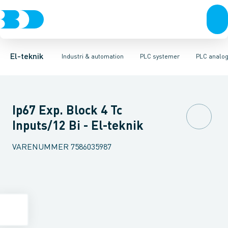
Afbrydere, stikkontakter & lampeudtag
Industristiksystemer
Distribueret I/O - analog/digital modul
Frekvensomformere og softstartere
PLC strømforsyning
Forgreningsmateriel
DIN
Di
K
El-teknik
Industri & automation
PLC systemer
PLC analog
Ip67 Exp. Block 4 Tc
Inputs/12 Bi - El-teknik
VARENUMMER
7586035987