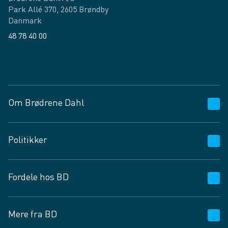
Park Allé 370, 2605 Brøndby
Danmark
48 78 40 00
Facebook
LinkedIn
Om Brødrene Dahl
Kundeservice
Politikker
Vagttelefon 30 10 89 89
Spørgsmål og svar
Salgs- og leveringsbetingelser
Fordele hos BD
Job og karriere
Privatlivspolitik
Fødevarekontrolrapport
Cookies
24/7
Mere fra BD
Vilkår og betingelser
BD app