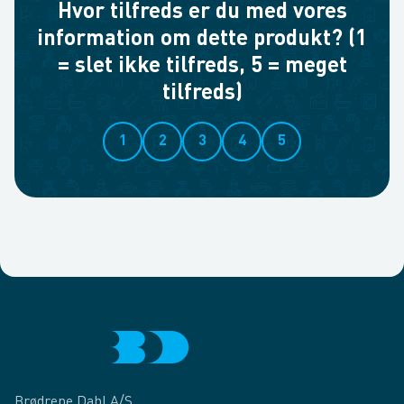
Hvor tilfreds er du med vores
information om dette produkt? (1
= slet ikke tilfreds, 5 = meget
tilfreds)
1
2
3
4
5
Brødrene Dahl A/S