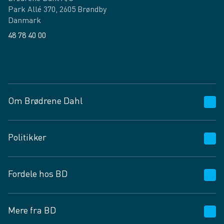
Park Allé 370, 2605 Brøndby
Danmark
48 78 40 00
Facebook
LinkedIn
Om Brødrene Dahl
Kundeservice
Politikker
Vagttelefon 30 10 89 89
Spørgsmål og svar
Salgs- og leveringsbetingelser
Fordele hos BD
Job og karriere
Privatlivspolitik
Fødevarekontrolrapport
Cookies
24/7
Mere fra BD
Vilkår og betingelser
BD app