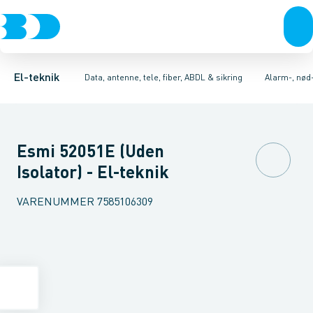
Afbrydere, stikkontakter & lampeudtag
Antenne og satellitsystemer
Alarmcentral
Kamera for TV-overvågningssystem
Kommunikationsteknik/kompone
Forgreningsmateriel
Elektronisk
K
El-teknik
Data, antenne, tele, fiber, ABDL & sikring
Alarm-, nød
Esmi 52051E (Uden
Isolator) - El-teknik
VARENUMMER
7585106309