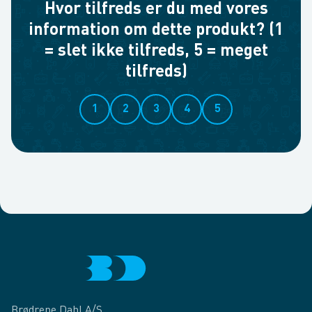
Hvor tilfreds er du med vores
information om dette produkt? (1
= slet ikke tilfreds, 5 = meget
tilfreds)
1
2
3
4
5
Brødrene Dahl A/S