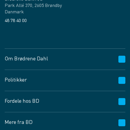
Park Allé 370, 2605 Brøndby
Danmark
48 78 40 00
Facebook
LinkedIn
Om Brødrene Dahl
Kundeservice
Politikker
Vagttelefon 30 10 89 89
Spørgsmål og svar
Salgs- og leveringsbetingelser
Fordele hos BD
Job og karriere
Privatlivspolitik
Fødevarekontrolrapport
Cookies
24/7
Mere fra BD
Vilkår og betingelser
BD app