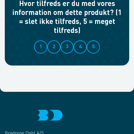
Hvor tilfreds er du med vores
information om dette produkt? (1
= slet ikke tilfreds, 5 = meget
tilfreds)
1
2
3
4
5
Brødrene Dahl A/S