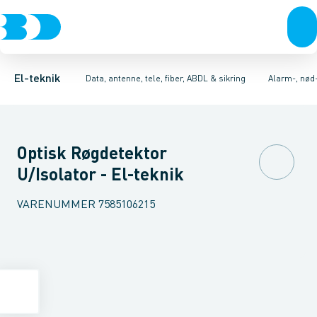
Afbrydere, stikkontakter & lampeudtag
Antenne og satellitsystemer
Alarmcentral
Kamera for TV-overvågningssystem
Kommunikationsteknik/kompone
Forgreningsmateriel
Elektronisk
K
El-teknik
Data, antenne, tele, fiber, ABDL & sikring
Alarm-, nød
Optisk Røgdetektor
U/Isolator - El-teknik
VARENUMMER
7585106215