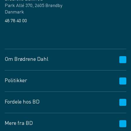
Park Allé 370, 2605 Brøndby
Danmark
48 78 40 00
Facebook
LinkedIn
Om Brødrene Dahl
Kundeservice
Politikker
Vagttelefon 30 10 89 89
Spørgsmål og svar
Salgs- og leveringsbetingelser
Fordele hos BD
Job og karriere
Privatlivspolitik
Fødevarekontrolrapport
Cookies
24/7
Mere fra BD
Vilkår og betingelser
BD app