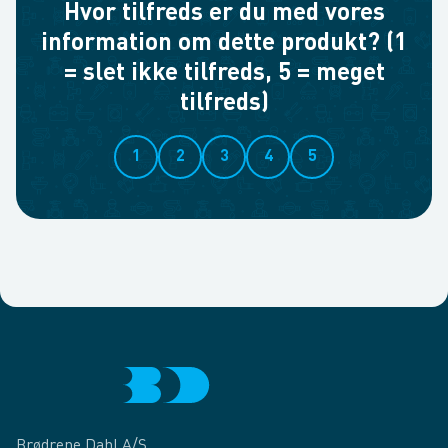
Hvor tilfreds er du med vores
information om dette produkt? (1
= slet ikke tilfreds, 5 = meget
tilfreds)
1
2
3
4
5
Brødrene Dahl A/S