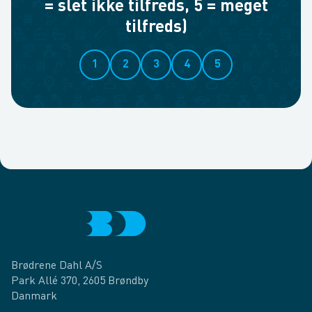
= slet ikke tilfreds, 5 = meget
tilfreds)
1
2
3
4
5
Brødrene Dahl A/S
Park Allé 370, 2605 Brøndby
Danmark