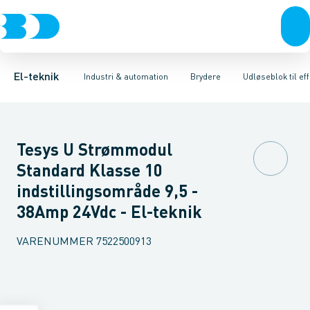
Afbrydere, stikkontakter & lampeudtag
Industristiksystemer
Motorbetjening for effektafbryder
Frekvensomformere og softstartere
Ombygningssæt til effektaf
Forgreningsmateriel
DIN
K
El-teknik
Industri & automation
Brydere
Udløseblok til ef
Tesys U Strømmodul
Standard Klasse 10
indstillingsområde 9,5 -
38Amp 24Vdc - El-teknik
VARENUMMER
7522500913