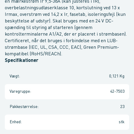
en mærkestrøm Ir 9,5-38A (kan justeres i IR),
overbelastningsudløserklasse 10, kortslutning ved 13 x
Irmax, overstrøm ved 14,2 x Ir, fasetab, isoleringsfejl (kun
beskyttelse af udstyr). Skal bruges med en 24 V DC-
spænding til styring af starteren (gennem
kontrolterminalerne A1/A2, der er placeret i strømbasen).
Certificeret, når det bruges i forbindelse med en LUB-
strømbase (IEC, UL, CSA, CCC, EAC), Green Premium-
kompatibel (RoHS/REACh).
Specifikationer
Vægt
:
0,121 Kg
Varegruppe
:
42-7503
Pakkestørrelse
:
23
Enhed
:
stk