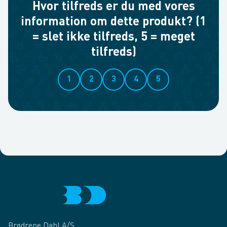
Hvor tilfreds er du med vores
information om dette produkt? (1
= slet ikke tilfreds, 5 = meget
tilfreds)
1
2
3
4
5
Brødrene Dahl A/S