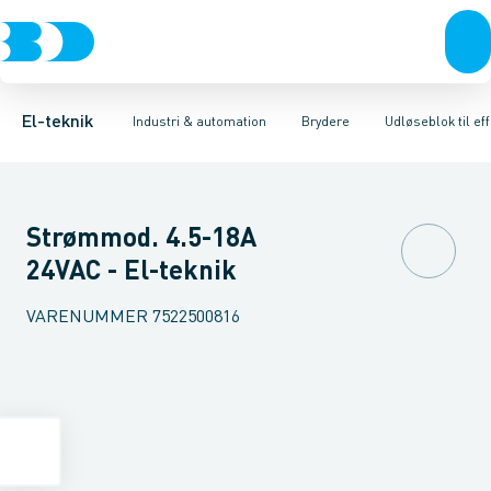
Afbrydere, stikkontakter & lampeudtag
Industristiksystemer
Motorbetjening for effektafbryder
Frekvensomformere og softstartere
Ombygningssæt til effektaf
Forgreningsmateriel
DIN
K
El-teknik
Industri & automation
Brydere
Udløseblok til ef
Strømmod. 4.5-18A
24VAC - El-teknik
VARENUMMER
7522500816