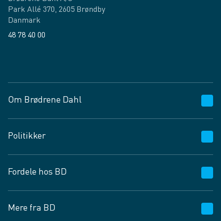
Park Allé 370, 2605 Brøndby
Danmark
48 78 40 00
Facebook
LinkedIn
Om Brødrene Dahl
Kundeservice
Politikker
Vagttelefon 30 10 89 89
Spørgsmål og svar
Salgs- og leveringsbetingelser
Fordele hos BD
Job og karriere
Privatlivspolitik
Fødevarekontrolrapport
Cookies
24/7
Mere fra BD
Vilkår og betingelser
BD app