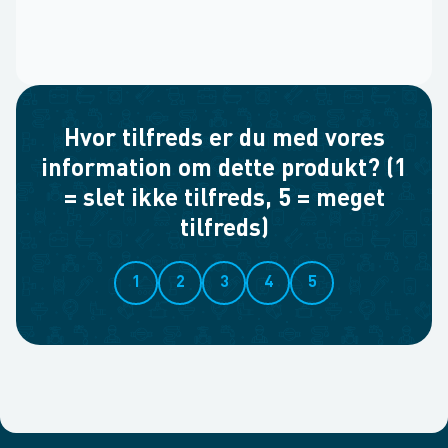
Hvor tilfreds er du med vores
information om dette produkt? (1
= slet ikke tilfreds, 5 = meget
tilfreds)
1
2
3
4
5