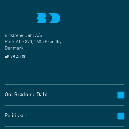
Brødrene Dahl A/S
Park Allé 370, 2605 Brøndby
Danmark
48 78 40 00
Facebook
LinkedIn
Om Brødrene Dahl
Kundeservice
Politikker
Vagttelefon 30 10 89 89
Spørgsmål og svar