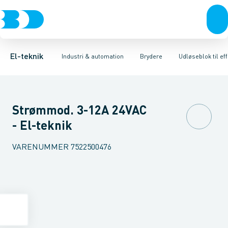
Afbrydere, stikkontakter & lampeudtag
Industristiksystemer
Motorbetjening for effektafbryder
Frekvensomformere og softstartere
Ombygningssæt til effektaf
Forgreningsmateriel
DIN
K
El-teknik
Industri & automation
Brydere
Udløseblok til ef
Strømmod. 3-12A 24VAC
- El-teknik
VARENUMMER
7522500476