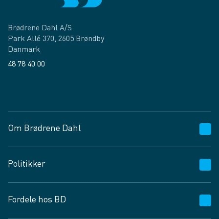
Brødrene Dahl A/S
Park Allé 370, 2605 Brøndby
Danmark
48 78 40 00
Facebook
LinkedIn
Om Brødrene Dahl
Kundeservice
Politikker
Vagttelefon 30 10 89 89
Spørgsmål og svar
Salgs- og leveringsbetingelser
Fordele hos BD
Job og karriere
Privatlivspolitik
Fødevarekontrolrapport