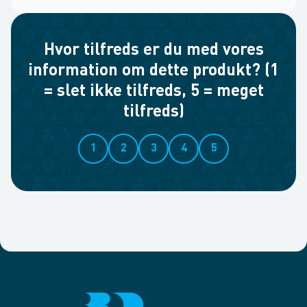
Hvor tilfreds er du med vores
information om dette produkt? (1
= slet ikke tilfreds, 5 = meget
tilfreds)
1
2
3
4
5