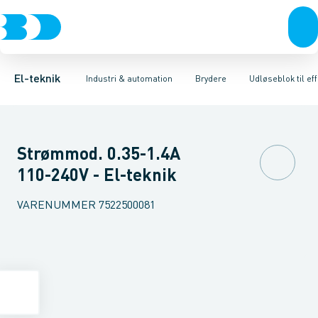
Afbrydere, stikkontakter & lampeudtag
Industristiksystemer
Motorbetjening for effektafbryder
Frekvensomformere og softstartere
Ombygningssæt til effektaf
Forgreningsmateriel
DIN
K
El-teknik
Industri & automation
Brydere
Udløseblok til ef
Strømmod. 0.35-1.4A
110-240V - El-teknik
VARENUMMER
7522500081