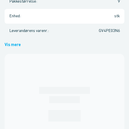
Pakkestørrelse
:
9
Enhed
:
stk
Leverandørens varenr.
:
GV4PE03N6
Vis mere