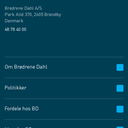
Brødrene Dahl A/S
Park Allé 370, 2605 Brøndby
Danmark
48 78 40 00
Facebook
LinkedIn
Om Brødrene Dahl
Kundeservice
Politikker
Vagttelefon 30 10 89 89
Spørgsmål og svar
Salgs- og leveringsbetingelser
Fordele hos BD
Job og karriere
Privatlivspolitik
Fødevarekontrolrapport
Cookies
24/7