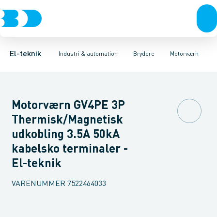
Afbrydere, stikkontakter & lampeudtag
Industristiksystemer
Motorbetjening for effektafbryder
Frekvensomformere og softstartere
Ombygningssæt til effektaf
Forgreningsmateriel
DIN
K
El-teknik
Industri & automation
Brydere
Motorværn
Motorværn GV4PE 3P
Thermisk/Magnetisk
udkobling 3.5A 50kA
kabelsko terminaler -
El-teknik
VARENUMMER
7522464033