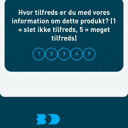
Hvor tilfreds er du med vores
information om dette produkt? (1
= slet ikke tilfreds, 5 = meget
tilfreds)
1
2
3
4
5