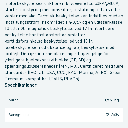
motorbeskyttelsesfunktioner, brydeevne Icu 50kA@400V,
start-stop-styring med omskifter, tilslutning til bars eller
kabler med sko. Termisk beskyttelse kan indstilles med en
indstillingsstrøm Ir i området 1,4-3,5A og en udløserklasse
10 eller 20, magnetisk beskyttelse ved 17 In. Yderligere
beskyttelse har fast opstart og omfatter
korttidsforsinkelse beskyttelse Isd ved 13 Ir,
fasebeskyttelse mod ubalance og tab, beskyttelse mod
jordfejl. Den gør interne placeringer tilgængelige for
yderligere hjælpekontaktblokke (OF, SD) og
spændingsudløserenheder (MN, MX). Certificeret med flere
standarder (IEC, UL, CSA, CCC, EAC, Marine, ATEX), Green
Premium-kompatibel (RoHS/REACh).
Specifikationer
Vægt
:
1,526 Kg
Varegruppe
:
42-7504