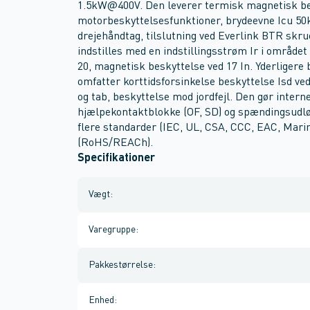
1.5kW@400V. Den leverer termisk magnetisk bes
motorbeskyttelsesfunktioner, brydeevne Icu 50
drejehåndtag, tilslutning ved Everlink BTR skr
indstilles med en indstillingsstrøm Ir i området
20, magnetisk beskyttelse ved 17 In. Yderligere 
omfatter korttidsforsinkelse beskyttelse Isd ve
og tab, beskyttelse mod jordfejl. Den gør intern
hjælpekontaktblokke (OF, SD) og spændingsudlø
flere standarder (IEC, UL, CSA, CCC, EAC, Mar
(RoHS/REACh).
Specifikationer
Vægt
:
Varegruppe
:
Pakkestørrelse
:
Enhed
: