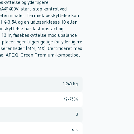
kyttelse og yderligere
kA@400V, start-stop kontrol ved
ueterminaler. Termisk beskyttelse kan
 1,4-3,5A og en udløserklasse 10 eller
beskyttelse har fast opstart og
d 13 Ir, fasebeskyttelse mod ubalance
e placeringer tilgængelige for yderligere
serenheder (MN, MX). Certificeret med
ine, ATEX), Green Premium-kompatibel
1,940 Kg
42-7504
3
stk