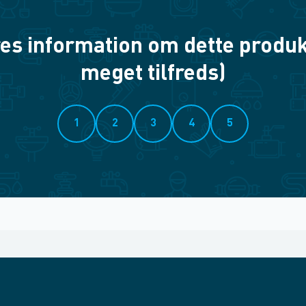
es information om dette produkt? 
meget tilfreds)
1
2
3
4
5