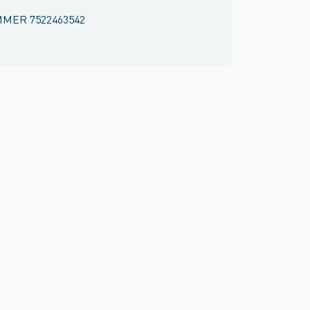
MMER
7522463542