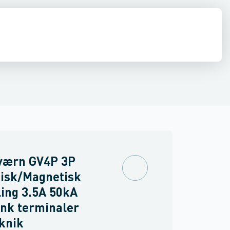
inne materiel
tafbryder
torer og relæer
Arbejdsstrømsudløser
Føringsveje, kanaler & befæstelse
Sensorer
Strømforsyninger
Fortrådningssæt til effektafbryd
Relæer
Industri & autom
PLC systeme
værn GV4P 3P
isk/Magnetisk
ing 3.5A 50kA
nk terminaler
eknik