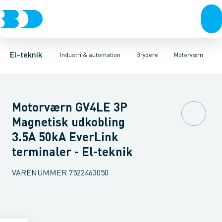
Afbrydere, stikkontakter & lampeudtag
Industristiksystemer
Motorbetjening for effektafbryder
Frekvensomformere og softstartere
Ombygningssæt til effektaf
Forgreningsmateriel
DIN
K
El-teknik
Industri & automation
Brydere
Motorværn
Motorværn GV4LE 3P
Magnetisk udkobling
3.5A 50kA EverLink
terminaler - El-teknik
VARENUMMER
7522463050