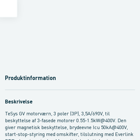
Produktinformation
Beskrivelse
TeSys GV motorværn, 3 poler (3P), 3,5A/690V, til
beskyttelse af 3-fasede motorer 0.55-1.5kW@400V. Den
giver magnetisk beskyttelse, brydeevne Icu 50kA@400V,
start-stop-styring med omskifter, tilslutning med Everlink