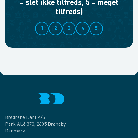
= slet ikke tilfreds, 5 = meget
tilfreds)
1
2
3
4
5
Brødrene Dahl A/S
Park Allé 370, 2605 Brøndby
Danmark