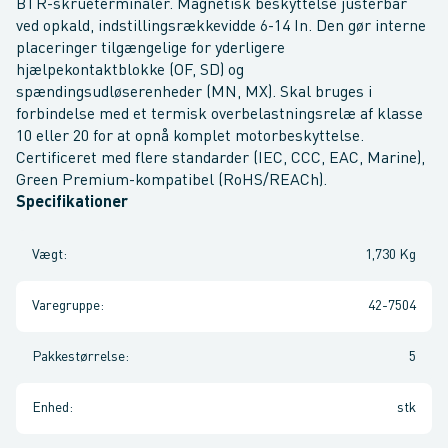
BTR-skrueterminaler. Magnetisk beskyttelse justerbar
ved opkald, indstillingsrækkevidde 6-14 In. Den gør interne
placeringer tilgængelige for yderligere
hjælpekontaktblokke (OF, SD) og
spændingsudløserenheder (MN, MX). Skal bruges i
forbindelse med et termisk overbelastningsrelæ af klasse
10 eller 20 for at opnå komplet motorbeskyttelse.
Certificeret med flere standarder (IEC, CCC, EAC, Marine),
Green Premium-kompatibel (RoHS/REACh).
Specifikationer
Vægt
:
1,730 Kg
Varegruppe
:
42-7504
Pakkestørrelse
:
5
Enhed
:
stk