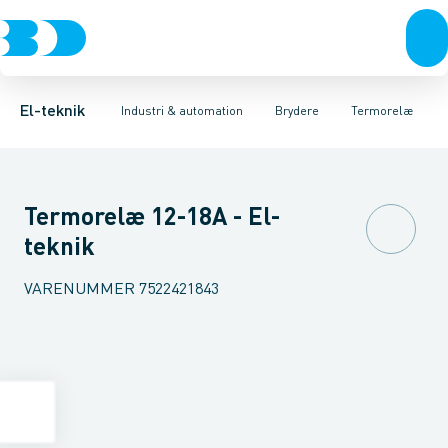
Afbrydere, stikkontakter & lampeudtag
Industristiksystemer
Motorbetjening for effektafbryder
Frekvensomformere og softstartere
Ombygningssæt til effektaf
Forgreningsmateriel
DIN
K
El-teknik
Industri & automation
Brydere
Termorelæ
Termorelæ 12-18A - El-
teknik
VARENUMMER
7522421843