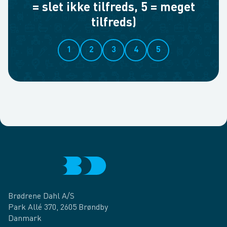
= slet ikke tilfreds, 5 = meget
tilfreds)
1
2
3
4
5
Brødrene Dahl A/S
Park Allé 370, 2605 Brøndby
Danmark