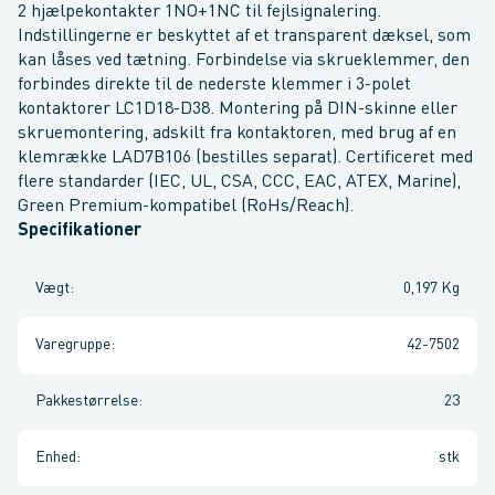
2 hjælpekontakter 1NO+1NC til fejlsignalering.
Indstillingerne er beskyttet af et transparent dæksel, som
kan låses ved tætning. Forbindelse via skrueklemmer, den
forbindes direkte til de nederste klemmer i 3-polet
kontaktorer LC1D18-D38. Montering på DIN-skinne eller
skruemontering, adskilt fra kontaktoren, med brug af en
klemrække LAD7B106 (bestilles separat). Certificeret med
flere standarder (IEC, UL, CSA, CCC, EAC, ATEX, Marine),
Green Premium-kompatibel (RoHs/Reach).
Specifikationer
Vægt
:
0,197 Kg
Varegruppe
:
42-7502
Pakkestørrelse
:
23
Enhed
:
stk