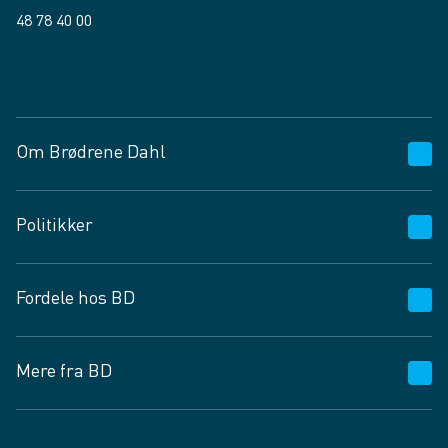
48 78 40 00
Facebook
LinkedIn
Om Brødrene Dahl
Kundeservice
Politikker
Vagttelefon 30 10 89 89
Spørgsmål og svar
Salgs- og leveringsbetingelser
Fordele hos BD
Job og karriere
Privatlivspolitik
Fødevarekontrolrapport
Cookies
24/7
Mere fra BD
Vilkår og betingelser
BD app
BD.dk services
Mit BD