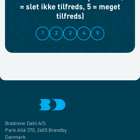
= slet ikke tilfreds, 5 = meget
tilfreds)
1
2
3
4
5
Brødrene Dahl A/S
Park Allé 370, 2605 Brøndby
Danmark