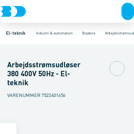
Afbrydere, stikkontakter & lampeudtag
Industristiksystemer
Motorbetjening for effektafbryder
Frekvensomformere og softstartere
Ombygningssæt til effektaf
Forgreningsmateriel
DIN
K
El-teknik
Industri & automation
Brydere
Arbejdsstrømsud
Arbejdsstrømsudløser
380 400V 50Hz - El-
teknik
VARENUMMER
7522401656