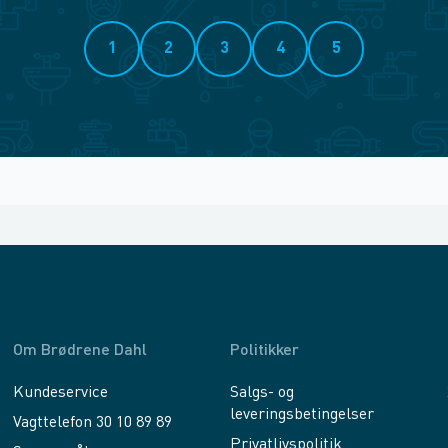
1
2
3
4
5
Om Brødrene Dahl
Politikker
Kundeservice
Salgs- og
leveringsbetingelser
Vagttelefon 30 10 89 89
Privatlivspolitik