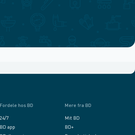
Fordele hos BD
Mere fra BD
24/7
Mit BD
BD app
BD+