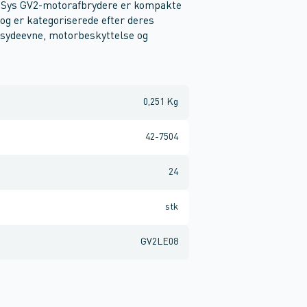
 TeSys GV2-motorafbrydere er kompakte
g er kategoriserede efter deres
ngsydeevne, motorbeskyttelse og
0,251 Kg
42-7504
24
stk
GV2LE08