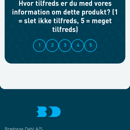
Hvor tilfreds er du med vores
information om dette produkt? (1
= slet ikke tilfreds, 5 = meget
tilfreds)
1
2
3
4
5
Brødrene Dahl A/S