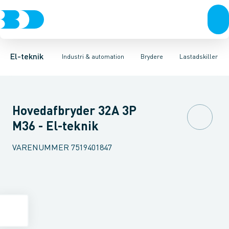
Afbrydere, stikkontakter & lampeudtag
Industristiksystemer
Motorbetjening for effektafbryder
Frekvensomformere og softstartere
Ombygningssæt til effektaf
Forgreningsmateriel
DIN
K
El-teknik
Industri & automation
Brydere
Lastadskiller
Hovedafbryder 32A 3P
M36 - El-teknik
VARENUMMER
7519401847