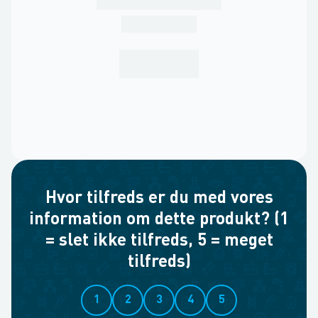
Hvor tilfreds er du med vores
information om dette produkt? (1
= slet ikke tilfreds, 5 = meget
tilfreds)
1
2
3
4
5