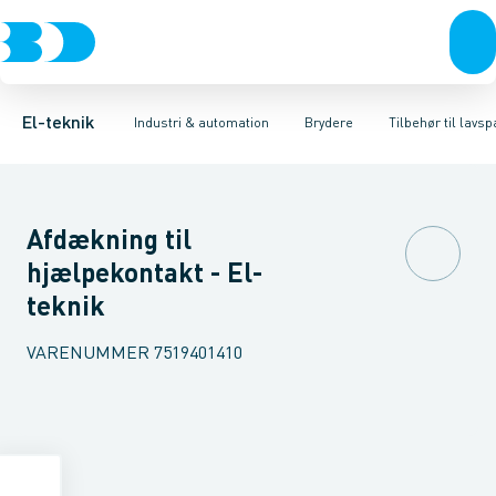
Afbrydere, stikkontakter & lampeudtag
Industristiksystemer
Motorbetjening for effektafbryder
Frekvensomformere og softstartere
Ombygningssæt til effektaf
Forgreningsmateriel
DIN
K
El-teknik
Industri & automation
Brydere
Tilbehør til lav
Afdækning til
hjælpekontakt - El-
teknik
VARENUMMER
7519401410