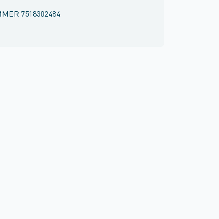
MMER
7518302484