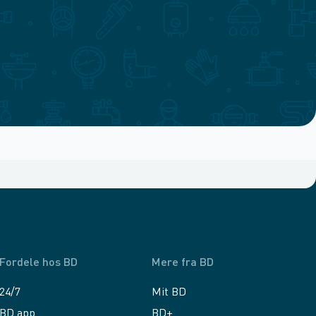
Fordele hos BD
Mere fra BD
24/7
Mit BD
BD app
BD+