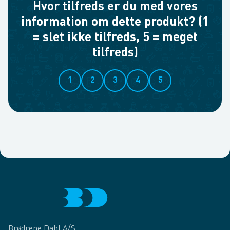
Hvor tilfreds er du med vores
information om dette produkt? (1
= slet ikke tilfreds, 5 = meget
tilfreds)
1
2
3
4
5
Brødrene Dahl A/S