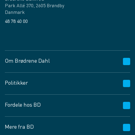
Park Allé 370, 2605 Brøndby
Danmark
48 78 40 00
Facebook
LinkedIn
Om Brødrene Dahl
Kundeservice
Politikker
Vagttelefon 30 10 89 89
Spørgsmål og svar
Salgs- og leveringsbetingelser
Fordele hos BD
Job og karriere
Privatlivspolitik
Fødevarekontrolrapport
Cookies
24/7
Mere fra BD
Vilkår og betingelser
BD app