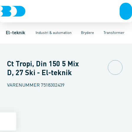
Afbrydere, stikkontakter & lampeudtag
Industristiksystemer
Motorbetjening for effektafbryder
Frekvensomformere og softstartere
Ombygningssæt til effektaf
Forgreningsmateriel
DIN
K
El-teknik
Industri & automation
Brydere
Transformer
Ct Tropi, Din 150 5 Mix
D, 27 Ski - El-teknik
VARENUMMER
7518302439