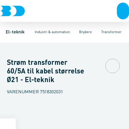
Afbrydere, stikkontakter & lampeudtag
Industristiksystemer
Motorbetjening for effektafbryder
Frekvensomformere og softstartere
Ombygningssæt til effektaf
Forgreningsmateriel
DIN
K
El-teknik
Industri & automation
Brydere
Transformer
Strøm transformer
60/5A til kabel størrelse
Ø21 - El-teknik
VARENUMMER
7518302031