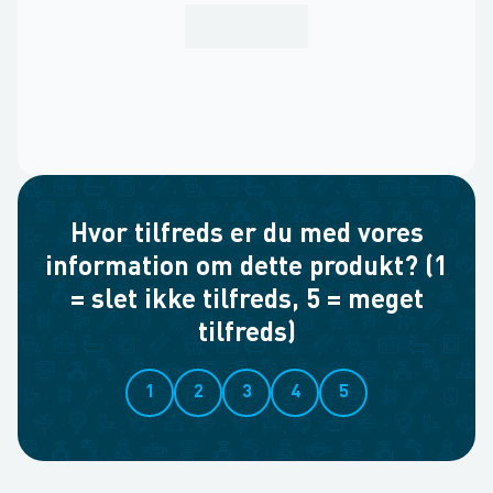
Hvor tilfreds er du med vores
information om dette produkt? (1
= slet ikke tilfreds, 5 = meget
tilfreds)
1
2
3
4
5