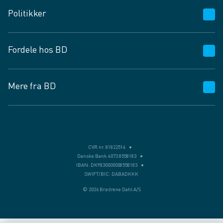
Kundeservice
Politikker
Vagttelefon 30 10 89 89
Spørgsmål og svar
Salgs- og leveringsbetingelser
Fordele hos BD
Job og karriere
Privatlivspolitik
Fødevarekontrolrapport
Cookies
24/7
Mere fra BD
Vilkår og betingelser
BD app
BD.dk services
Mit BD
Levering
BD+
Månedens tilbud
Bæredygtighed
CVR nr. 81822514
Danske Bank 4073 8558183
Egne varemærker
IBAN: DK9830000008558183
SWIFT/BIC: DABADKKK
Presse
© 2026 Brødrene Dahl A/S