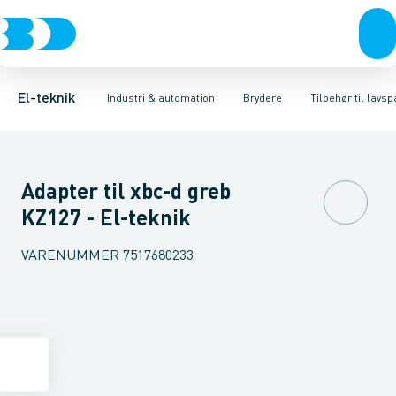
Afbrydere, stikkontakter & lampeudtag
Industristiksystemer
Motorbetjening for effektafbryder
Frekvensomformere og softstartere
Ombygningssæt til effektaf
Forgreningsmateriel
DIN
K
El-teknik
Industri & automation
Brydere
Tilbehør til lav
Adapter til xbc-d greb
KZ127 - El-teknik
VARENUMMER
7517680233