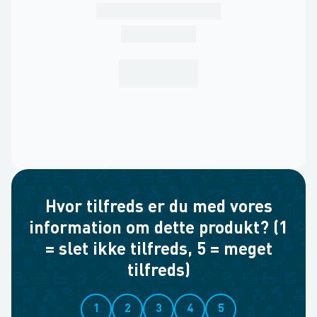
Hvor tilfreds er du med vores
information om dette produkt? (1
= slet ikke tilfreds, 5 = meget
tilfreds)
1
2
3
4
5