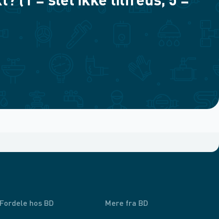
(1 = slet ikke tilfreds, 5 =
Fordele hos BD
Mere fra BD