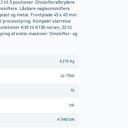
til 5 positioner. Omskifterafbrydere
skiftere. Låsbare nøgleomskiftere.
 plast og metal. Frontplade 45 x 45 mm.
il processtyring. Kompakt størrelse
unktioner K30 til K150-serien, 32 til
tyring af enkle maskiner. Omskifter- og
0,215 Kg
42-7500
10
stk
K1M016N