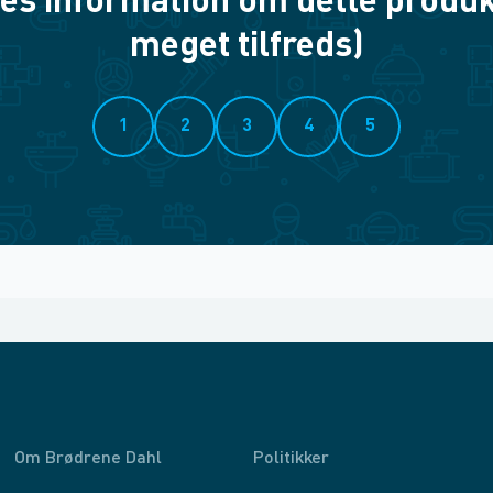
es information om dette produkt? 
meget tilfreds)
1
2
3
4
5
Om Brødrene Dahl
Politikker