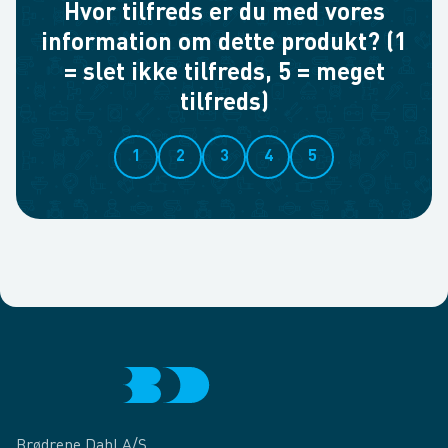
Hvor tilfreds er du med vores
information om dette produkt? (1
= slet ikke tilfreds, 5 = meget
tilfreds)
1
2
3
4
5
Brødrene Dahl A/S