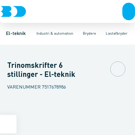
Afbrydere, stikkontakter & lampeudtag
Industristiksystemer
Motorbetjening for effektafbryder
Frekvensomformere og softstartere
Ombygningssæt til effektaf
Forgreningsmateriel
DIN
K
El-teknik
Industri & automation
Brydere
Lastafbryder
Trinomskrifter 6
stillinger - El-teknik
VARENUMMER
7517678986