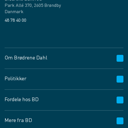
Park Allé 370, 2605 Brøndby
Danmark
48 78 40 00
Facebook
LinkedIn
Om Brødrene Dahl
Kundeservice
Politikker
Vagttelefon 30 10 89 89
Spørgsmål og svar
Salgs- og leveringsbetingelser
Fordele hos BD
Job og karriere
Privatlivspolitik
Fødevarekontrolrapport
Cookies
24/7
Mere fra BD
Vilkår og betingelser
BD app