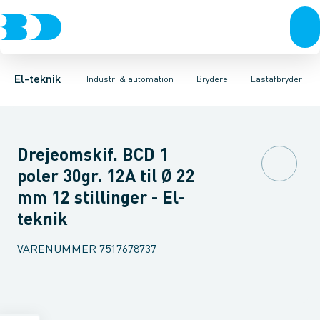
Afbrydere, stikkontakter & lampeudtag
Industristiksystemer
Motorbetjening for effektafbryder
Frekvensomformere og softstartere
Ombygningssæt til effektaf
Forgreningsmateriel
DIN
K
El-teknik
Industri & automation
Brydere
Lastafbryder
Drejeomskif. BCD 1
poler 30gr. 12A til Ø 22
mm 12 stillinger - El-
teknik
VARENUMMER
7517678737