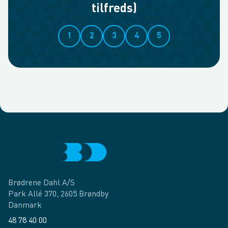
tilfreds)
1
2
3
4
5
Brødrene Dahl A/S
Park Allé 370, 2605 Brøndby
Danmark
48 78 40 00