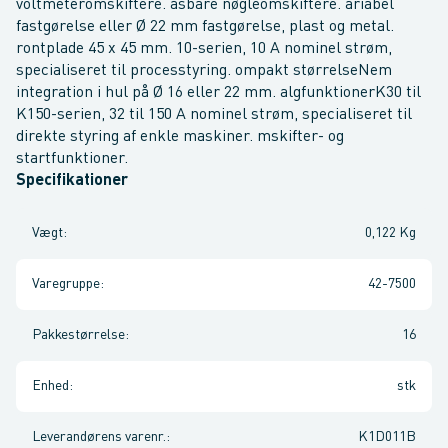
voltmeteromskiftere. åsbare nøgleomskiftere. ariabel
fastgørelse eller Ø 22 mm fastgørelse, plast og metal.
rontplade 45 x 45 mm. 10-serien, 10 A nominel strøm,
specialiseret til processtyring. ompakt størrelseNem
integration i hul på Ø 16 eller 22 mm. algfunktionerK30 til
K150-serien, 32 til 150 A nominel strøm, specialiseret til
direkte styring af enkle maskiner. mskifter- og
startfunktioner.
Specifikationer
Vægt
:
0,122 Kg
Varegruppe
:
42-7500
Pakkestørrelse
:
16
Enhed
:
stk
Leverandørens varenr.
:
K1D011B