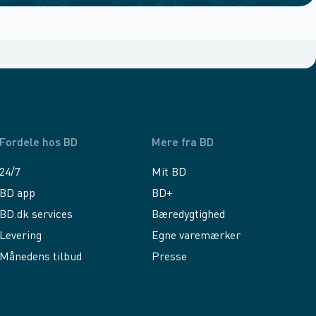
Fordele hos BD
Mere fra BD
24/7
Mit BD
BD app
BD+
BD.dk services
Bæredygtighed
Levering
Egne varemærker
Månedens tilbud
Presse