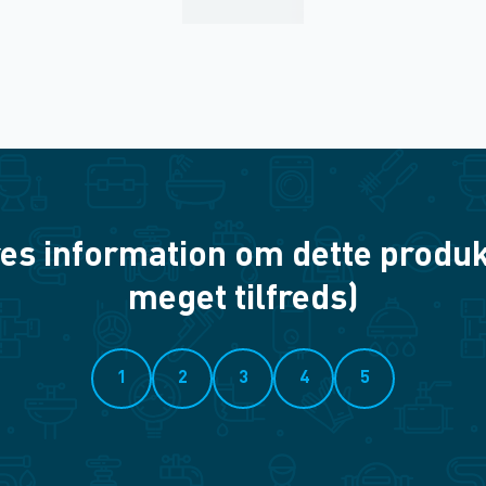
es information om dette produkt? 
meget tilfreds)
1
2
3
4
5