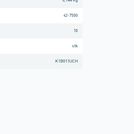
0,144 Kg
42-7500
10
stk
K1B011UCH