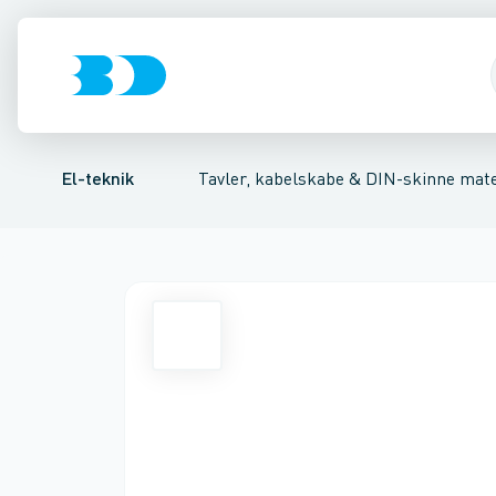
Afbrydere, stikkontakter & lampeudtag
Tavler, kapsling og rackskabe
Ventilationsplade (indkapsling/skab)
Fordelings-/byggepladstav
Dækplade / mærkepl
Forgreningsmate
El-teknik
Tavler, kabelskabe & DIN-skinne mate