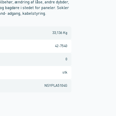
lbehør, ændring af låse, andre dybder,
g bagdøre i stedet for paneler. Sokler
d- adgang, kabelstyring.
33,136 Kg
42-7540
0
stk
NSYPLA5104G