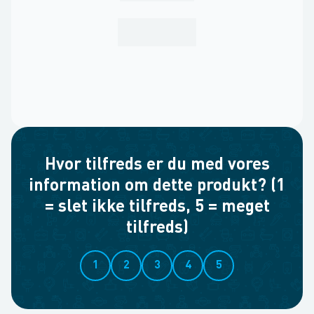
Hvor tilfreds er du med vores
information om dette produkt? (1
= slet ikke tilfreds, 5 = meget
tilfreds)
1
2
3
4
5