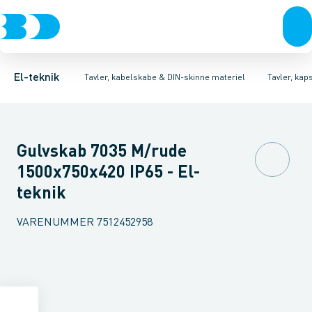
Afbrydere, stikkontakter & lampeudtag
Tavler, kapsling og rackskabe
Ventilationsplade (indkapsling/skab)
Fordelings-/byggepladstavler
Dækplade / mærkeplade 
Forgreningsmateriel
Ek
K
El-teknik
Tavler, kabelskabe & DIN-skinne materiel
Tavler, kap
Gulvskab 7035 M/rude
1500x750x420 IP65 - El-
teknik
VARENUMMER
7512452958