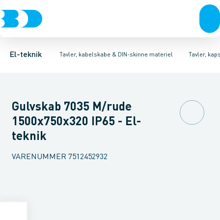
Afbrydere, stikkontakter & lampeudtag
Tavler, kapsling og rackskabe
Ventilationsplade (indkapsling/skab)
Fordelings-/byggepladstavler
Dækplade / mærkeplade 
Forgreningsmateriel
Ek
K
El-teknik
Tavler, kabelskabe & DIN-skinne materiel
Tavler, kap
Gulvskab 7035 M/rude
1500x750x320 IP65 - El-
teknik
VARENUMMER
7512452932