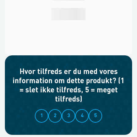
Hvor tilfreds er du med vores
information om dette produkt? (1
= slet ikke tilfreds, 5 = meget
tilfreds)
1
2
3
4
5