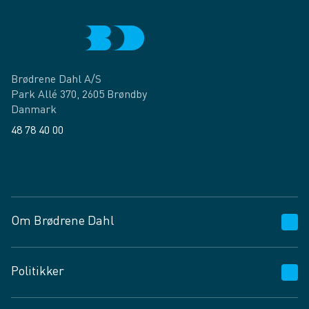
Brødrene Dahl A/S
Park Allé 370, 2605 Brøndby
Danmark
48 78 40 00
Facebook
LinkedIn
Om Brødrene Dahl
Kundeservice
Politikker
Vagttelefon 30 10 89 89
Spørgsmål og svar
Salgs- og leveringsbetingelser