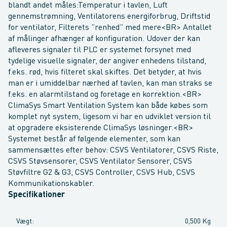
blandt andet måles:Temperatur i tavlen, Luft
gennemstrømning, Ventilatorens energiforbrug, Driftstid
for ventilator, Filterets ”renhed” med mere<BR> Antallet
af målinger afhænger af konfiguration. Udover der kan
afleveres signaler til PLC er systemet forsynet med
tydelige visuelle signaler, der angiver enhedens tilstand,
f.eks. rød, hvis filteret skal skiftes. Det betyder, at hvis
man er i umiddelbar nærhed af tavlen, kan man straks se
f.eks. en alarmtilstand og foretage en korrektion.<BR>
ClimaSys Smart Ventilation System kan både købes som
komplet nyt system, ligesom vi har en udviklet version til
at opgradere eksisterende ClimaSys løsninger.<BR>
Systemet består af følgende elementer, som kan
sammensættes efter behov: CSVS Ventilatorer, CSVS Riste,
CSVS Støvsensorer, CSVS Ventilator Sensorer, CSVS
Støvfiltre G2 & G3, CSVS Controller, CSVS Hub, CSVS
Kommunikationskabler.
Specifikationer
Vægt
:
0,500 Kg