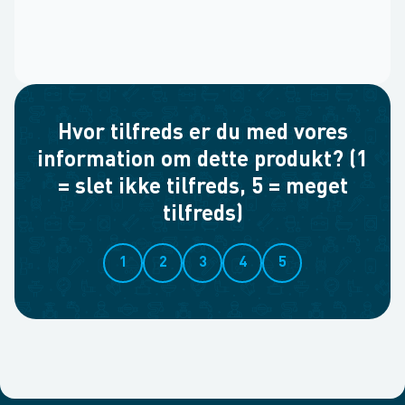
Hvor tilfreds er du med vores
information om dette produkt? (1
= slet ikke tilfreds, 5 = meget
tilfreds)
1
2
3
4
5