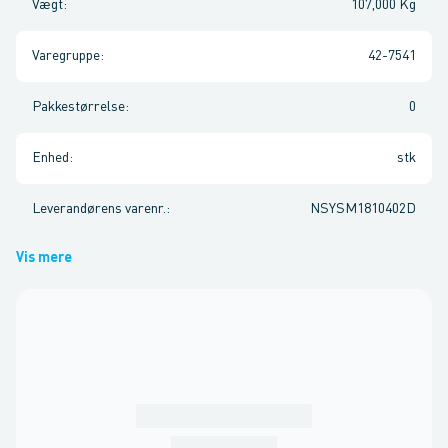
Vægt
:
107,000 Kg
Varegruppe
:
42-7541
Pakkestørrelse
:
0
Enhed
:
stk
Leverandørens varenr.
:
NSYSM1810402D
Vis mere