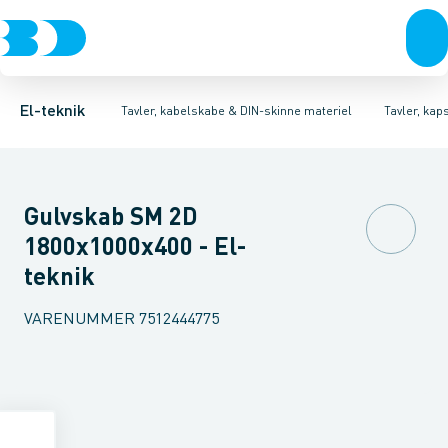
Afbrydere, stikkontakter & lampeudtag
Tavler, kapsling og rackskabe
Ventilationsplade (indkapsling/skab)
Fordelings-/byggepladstavler
Dækplade / mærkeplade 
Forgreningsmateriel
Ek
K
El-teknik
Tavler, kabelskabe & DIN-skinne materiel
Tavler, kap
Gulvskab SM 2D
1800x1000x400 - El-
teknik
VARENUMMER
7512444775