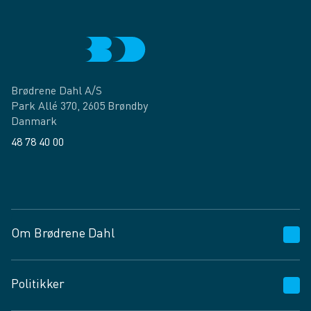
Brødrene Dahl A/S
Park Allé 370, 2605 Brøndby
Danmark
48 78 40 00
Facebook
LinkedIn
Om Brødrene Dahl
Kundeservice
Politikker
Vagttelefon 30 10 89 89