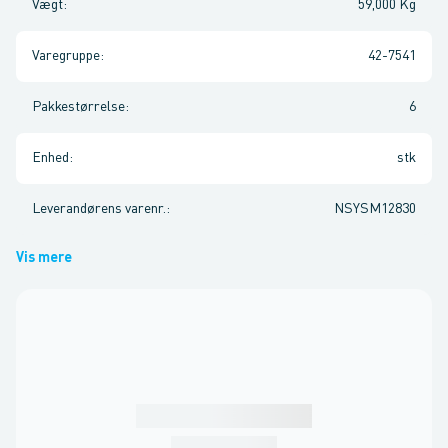
Vægt
:
59,000 Kg
Varegruppe
:
42-7541
Pakkestørrelse
:
6
Enhed
:
stk
Leverandørens varenr.
:
NSYSM12830
Vis mere