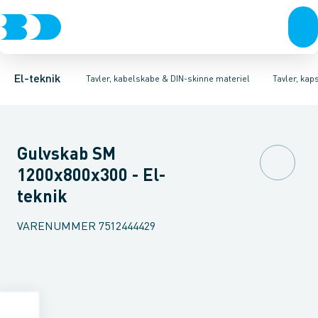
Afbrydere, stikkontakter & lampeudtag
Tavler, kapsling og rackskabe
Ventilationsplade (indkapsling/skab)
Fordelings-/byggepladstavler
Dækplade / mærkeplade 
Forgreningsmateriel
Ek
K
El-teknik
Tavler, kabelskabe & DIN-skinne materiel
Tavler, kap
Gulvskab SM
1200x800x300 - El-
teknik
VARENUMMER
7512444429