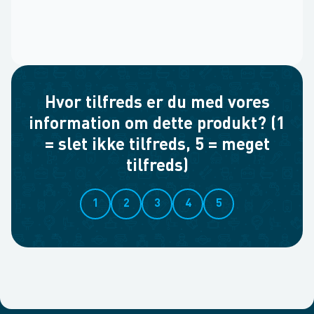
Hvor tilfreds er du med vores
information om dette produkt? (1
= slet ikke tilfreds, 5 = meget
tilfreds)
1
2
3
4
5