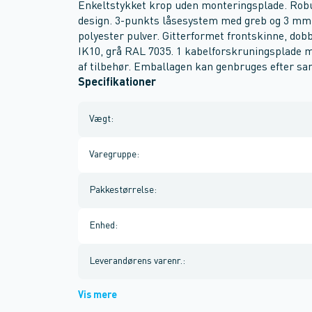
Enkeltstykket krop uden monteringsplade. Robu
design. 3-punkts låsesystem med greb og 3 mm d
polyester pulver. Gitterformet frontskinne, dob
IK10, grå RAL 7035. 1 kabelforskruningsplade m
af tilbehør. Emballagen kan genbruges efter sa
Specifikationer
Vægt
:
Varegruppe
:
Pakkestørrelse
:
Enhed
:
Leverandørens varenr.
:
Vis mere