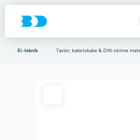
Afbrydere, stikkontakter & lampeudtag
Tavler, kapsling og rackskabe
Ventilationsplade (indkapsling/skab)
Fordelings-/byggepladstav
Dækplade / mærkepl
Forgreningsmate
El-teknik
Tavler, kabelskabe & DIN-skinne mate