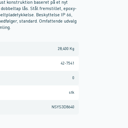
st konstruktion baseret på et nyt
obbeltap lås. Stål fremstillet, epoxy-
beltpladetykkelse. Beskyttelse IP 66,
edfølger, standard. Omfattende udvalg
mling.
28,400 Kg
42-7541
0
stk
NSYS3D8640