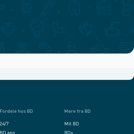
Fordele hos BD
Mere fra BD
24/7
Mit BD
BD app
BD+