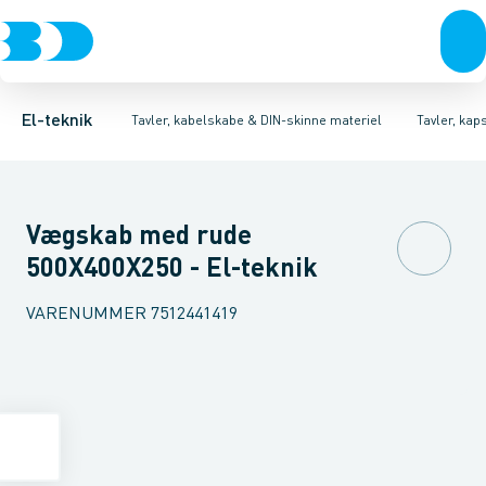
Afbrydere, stikkontakter & lampeudtag
Tavler, kapsling og rackskabe
Ventilationsplade (indkapsling/skab)
Fordelings-/byggepladstavler
Dækplade / mærkeplade 
Forgreningsmateriel
Ek
K
El-teknik
Tavler, kabelskabe & DIN-skinne materiel
Tavler, kap
Vægskab med rude
500X400X250 - El-teknik
VARENUMMER
7512441419