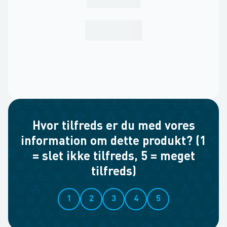
Hvor tilfreds er du med vores
information om dette produkt? (1
= slet ikke tilfreds, 5 = meget
tilfreds)
1
2
3
4
5