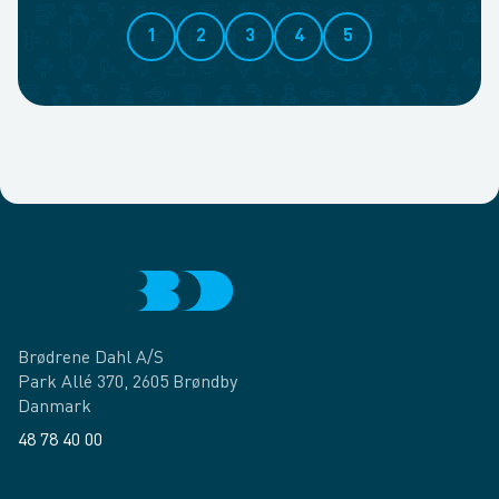
1
2
3
4
5
Brødrene Dahl A/S
Park Allé 370, 2605 Brøndby
Danmark
48 78 40 00