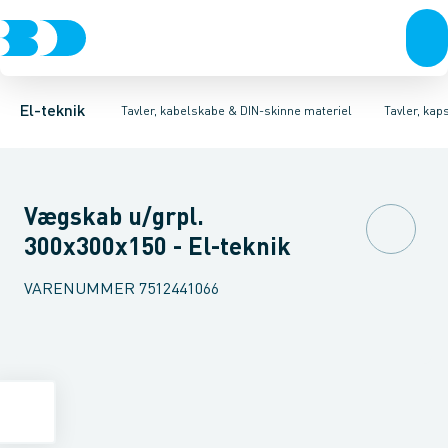
Afbrydere, stikkontakter & lampeudtag
Tavler, kapsling og rackskabe
Ventilationsplade (indkapsling/skab)
Fordelings-/byggepladstavler
Dækplade / mærkeplade 
Forgreningsmateriel
Ek
K
El-teknik
Tavler, kabelskabe & DIN-skinne materiel
Tavler, kap
Vægskab u/grpl.
300x300x150 - El-teknik
VARENUMMER
7512441066