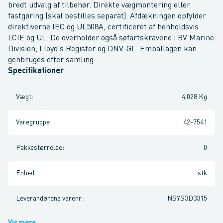
bredt udvalg af tilbehør. Direkte vægmontering eller
fastgøring (skal bestilles separat). Afdækningen opfylder
direktiverne IEC og UL508A, certificeret af henholdsvis
LCIE og UL. De overholder også søfartskravene i BV Marine
Division, Lloyd's Register og DNV-GL. Emballagen kan
genbruges efter samling.
Specifikationer
Vægt
:
4,028 Kg
Varegruppe
:
42-7541
Pakkestørrelse
:
0
Enhed
:
stk
Leverandørens varenr.
:
NSYS3D3315